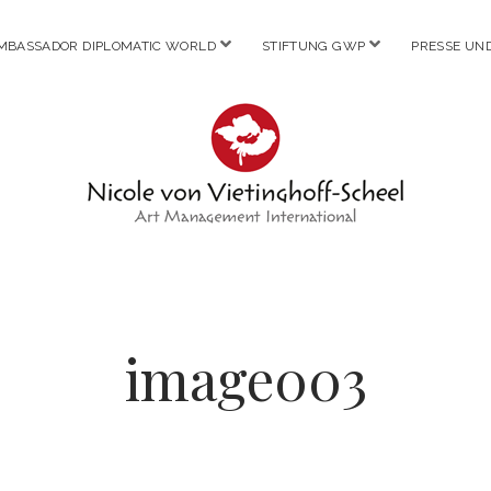
Menü
Menü
MBASSADOR DIPLOMATIC WORLD
STIFTUNG GWP
PRESSE UN
öffnen
öffnen
Nicole
von
Vietinghoff
image003
-