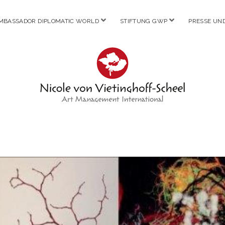
Menü
Menü
MBASSADOR DIPLOMATIC WORLD
STIFTUNG GWP
PRESSE UN
öffnen
öffnen
Nicole
von
Vietinghoff
-