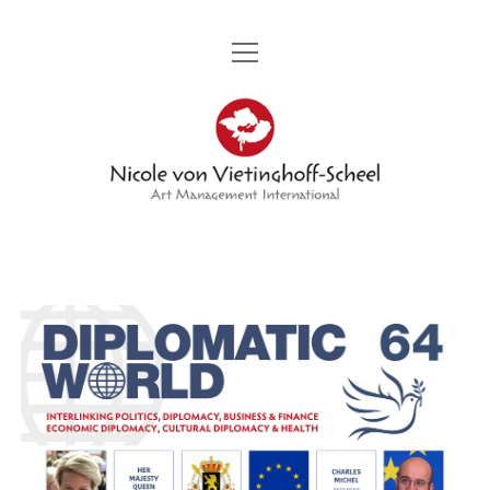
Menü
STARTSEITE
öffnen
Nicole
PORTRÄT
von
Menü
KÜNSTLER
öffnen
Vietinghoff
KERMIT BERG
MESSEN
GENIA CHEF
-
Menü
AMBASSADOR DIPLOMATIC WORLD
öffnen
KAMIRAN KHALIL
VERANSTALTUNGEN
Menü
STIFTUNG GWP
Scheel
öffnen
ILANA LEWITAN
PROJEKTE
VERANSTALTUNG
PRESSE UND PARTNER
MARION MANDENG
BEITRÄGE UND FOTOS
KUNSTPROJEKT 300 TAFELN MIT DEM TITEL „ZUHAUSE“
KONTAKT
GABOR A. NAGY
KONTAKT
GRUPPENKUNSTAUSSTELLUNG TITEL „300“
CAROLA SCHMIDT
SANDRA VATER