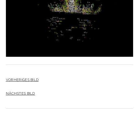
YO YO
VORHERIGES BILD
NÄCHSTES BILD