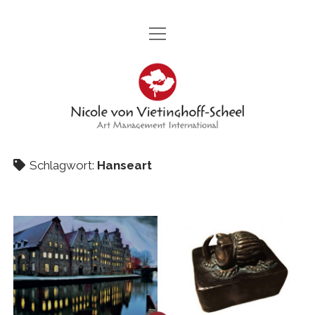
Menü
STARTSEITE
öffnen
Nicole
PORTRÄT
von
Menü
KÜNSTLER
öffnen
Vietinghoff
KERMIT BERG
MESSEN
GENIA CHEF
-
Menü
AMBASSADOR DIPLOMATIC WORLD
Schlagwort:
Hanseart
öffnen
KAMIRAN KHALIL
VERANSTALTUNGEN
Menü
STIFTUNG GWP
Scheel
öffnen
ILANA LEWITAN
PROJEKTE
VERANSTALTUNG
PRESSE UND PARTNER
MARION MANDENG
BEITRÄGE UND FOTOS
KUNSTPROJEKT 300 TAFELN MIT DEM TITEL „ZUHAUSE“
KONTAKT
GABOR A. NAGY
KONTAKT
GRUPPENKUNSTAUSSTELLUNG TITEL „300“
CAROLA SCHMIDT
SANDRA VATER