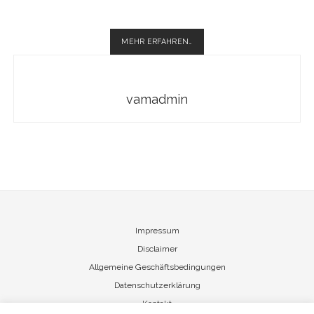
WIR
MEHR ERFAHREN…
SIND
AUF
DER
HANSEART
vamadmin
2016
IN
LÜBECK
Impressum
Disclaimer
Allgemeine Geschäftsbedingungen
Datenschutzerklärung
Kontakt