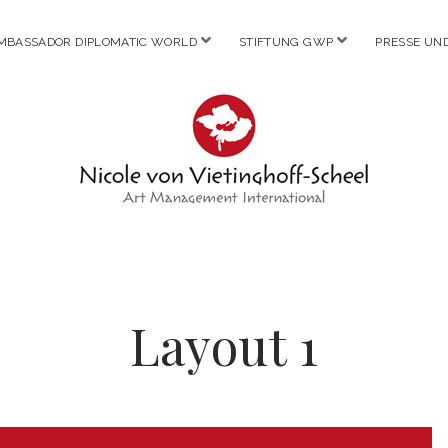
Menü
Menü
MBASSADOR DIPLOMATIC WORLD
STIFTUNG GWP
PRESSE UN
öffnen
öffnen
Nicole
von
Vietinghoff
Layout 1
-