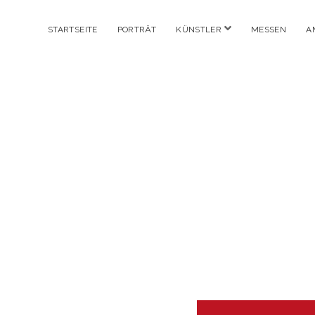
Menü
STARTSEITE
PORTRÄT
KÜNSTLER
MESSEN
A
öffnen