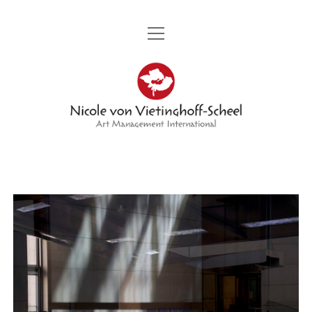
Menü
STARTSEITE
öffnen
Nicole
PORTRÄT
von
Menü
KÜNSTLER
öffnen
Vietinghoff
KERMIT BERG
MESSEN
GENIA CHEF
-
Menü
AMBASSADOR DIPLOMATIC WORLD
öffnen
KAMIRAN KHALIL
VERANSTALTUNGEN
Menü
STIFTUNG GWP
Scheel
öffnen
ILANA LEWITAN
PROJEKTE
VERANSTALTUNG
PRESSE UND PARTNER
MARION MANDENG
BEITRÄGE UND FOTOS
KUNSTPROJEKT 300 TAFELN MIT DEM TITEL „ZUHAUSE“
KONTAKT
GABOR A. NAGY
KONTAKT
GRUPPENKUNSTAUSSTELLUNG TITEL „300“
CAROLA SCHMIDT
SANDRA VATER