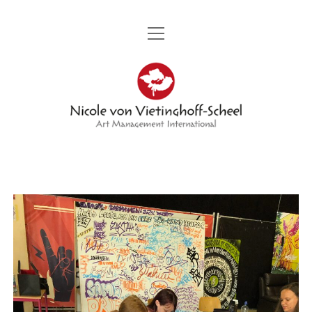
Menü
STARTSEITE
öffnen
Nicole
PORTRÄT
von
Menü
KÜNSTLER
öffnen
Vietinghoff
KERMIT BERG
MESSEN
GENIA CHEF
-
Menü
AMBASSADOR DIPLOMATIC WORLD
öffnen
KAMIRAN KHALIL
VERANSTALTUNGEN
Menü
STIFTUNG GWP
Scheel
öffnen
ILANA LEWITAN
PROJEKTE
VERANSTALTUNG
PRESSE UND PARTNER
MARION MANDENG
BEITRÄGE UND FOTOS
KUNSTPROJEKT 300 TAFELN MIT DEM TITEL „ZUHAUSE“
KONTAKT
GABOR A. NAGY
KONTAKT
GRUPPENKUNSTAUSSTELLUNG TITEL „300“
CAROLA SCHMIDT
SANDRA VATER