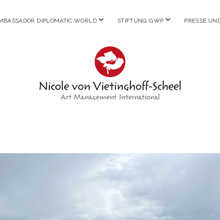
Menü
Menü
MBASSADOR DIPLOMATIC WORLD
STIFTUNG GWP
PRESSE UN
öffnen
öffnen
Nicole
von
Vietinghoff
-