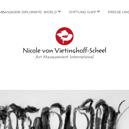
Menü
Menü
MBASSADOR DIPLOMATIC WORLD
STIFTUNG GWP
PRESSE UN
öffnen
öffnen
Nicole
von
Vietinghoff
-