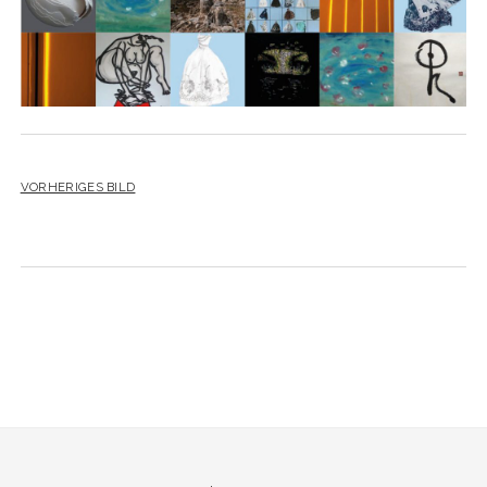
YO YO
VORHERIGES BILD